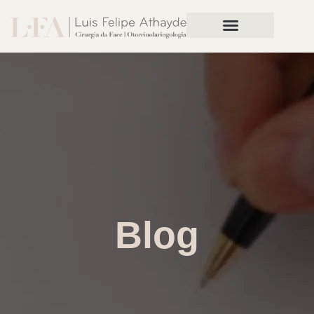
Rinoplastia Preservadora
Blog