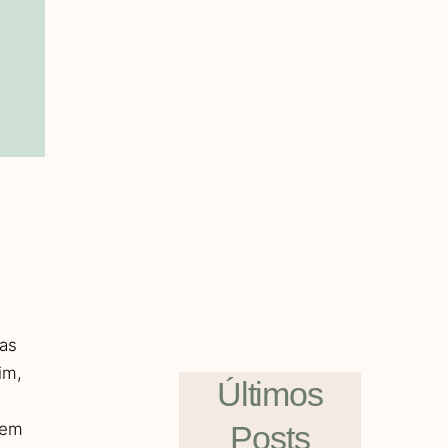
as
im,
Últimos
Posts
sem