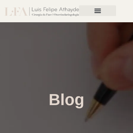
Rinoplastia Preservadora
Blog