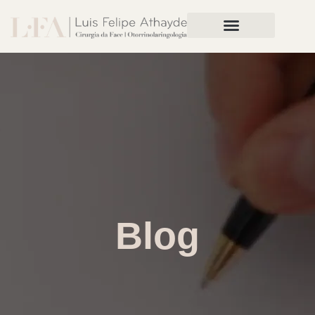
Rinoplastia Preservadora
Blog